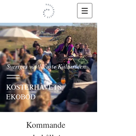
Sveriges västligaste Kulturscen
KOSTERHAVETS
EKOBOD
Kommande