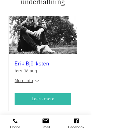
underhållning
Erik Björksten
tors 06 aug.
More info
Learn more
Phone
Email
Facebook