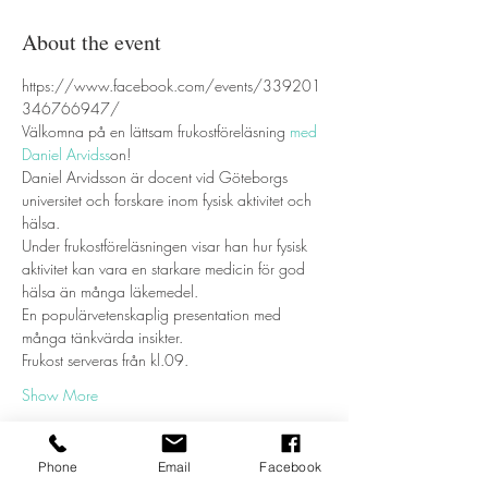
About the event
https://www.facebook.com/events/339201
346766947/
Välkomna på en lättsam frukostföreläsning
 med 
Daniel Arvidss
on! 
Daniel Arvidsson är docent vid Göteborgs 
universitet och forskare inom fysisk aktivitet och 
hälsa. 
Under frukostföreläsningen visar han hur fysisk 
aktivitet kan vara en starkare medicin för god 
hälsa än många läkemedel. 
En populärvetenskaplig presentation med 
många tänkvärda insikter.
Frukost serveras från kl.09. 
Show More
Phone
Email
Facebook