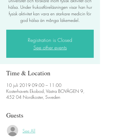
universitet och forskare inom fysisk aktivitet och
hälsa. Under frukostföreläsningen visar han hur
fysisk aktivitet kan vara en starkare medicin för
god hälsa än många läkemedel.
Registration is Closed
See other events
Time & Location
10 juli 2019 09:00 – 11:00
Kosterhavets Ekobod, Västra BOVÄGEN 9,
452 04 Nordkoster, Sweden
Guests
See All