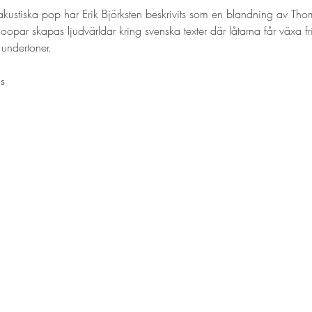
kustiska pop har Erik Björksten beskrivits som en blandning av Tho
-loopar skapas ljudvärldar kring svenska texter där låtarna får växa f
undertoner.  
s  